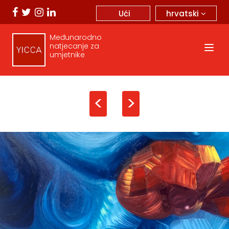
hrvatski
Ući
Međunarodno
natjecanje za
umjetnike
<
>