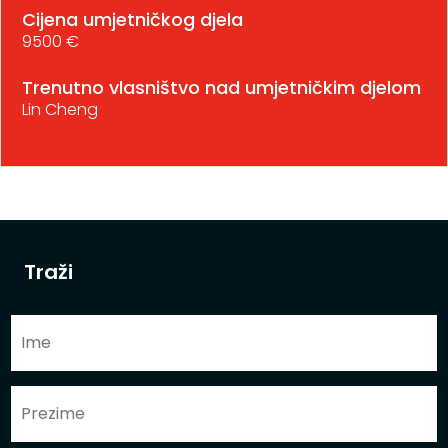
Cijena umjetničkog djela
9500 €
Trenutno vlasništvo nad umjetničkim djelom
Lin Cheng
Traži