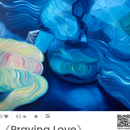
0
82
《Praying Love》