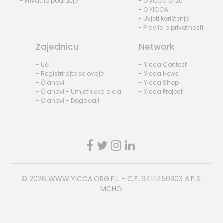
- Privatno područje
- O yicca prize
- O YICCA
- Uvjeti korištenja
- Pravila o privatnosti
Zajednicu
Network
- Ući
- Yicca Contest
- Registrirajte se ovdje
- Yicca News
- Članovi
- Yicca Shop
- Članovi - Umjetnička djela
- Yicca Project
- Članovi - Događaji
© 2026
WWW.YICCA.ORG
P.I. - C.F. 94111450303 A.P.S.
MOHO