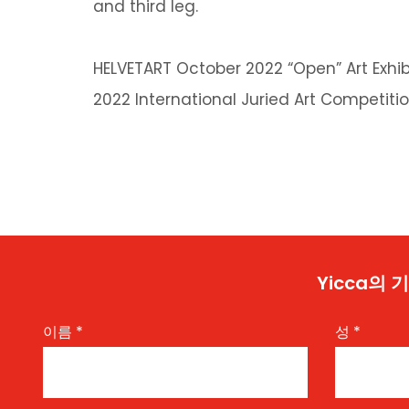
and third leg.
HELVETART October 2022 “Open” Art Exhibi
2022 International Juried Art Competitio
Yicca의
이름
*
성
*