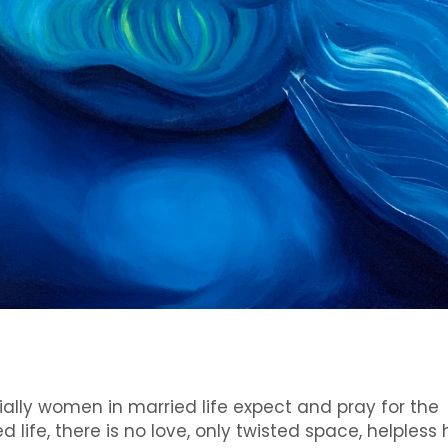
ially women in married life expect and pray for the
d life, there is no love, only twisted space, helpless 