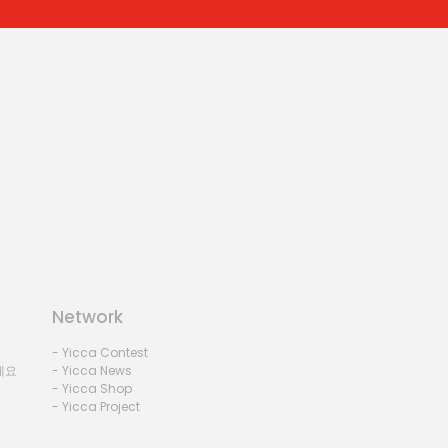
Network
- Yicca Contest
세요
- Yicca News
- Yicca Shop
- Yicca Project