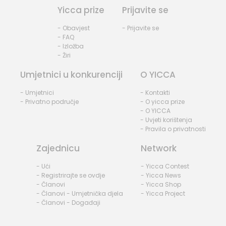
Yicca prize
Prijavite se
- Obavjest
- Prijavite se
- FAQ
- Izložba
- Žiri
Umjetnici u konkurenciji
O YICCA
- Umjetnici
- Kontakti
- Privatno područje
- O yicca prize
- O YICCA
- Uvjeti korištenja
- Pravila o privatnosti
Zajednicu
Network
- Ući
- Yicca Contest
- Registrirajte se ovdje
- Yicca News
- Članovi
- Yicca Shop
- Članovi - Umjetnička djela
- Yicca Project
- Članovi - Događaji