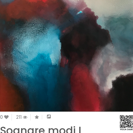
0
211
Sognare modi I