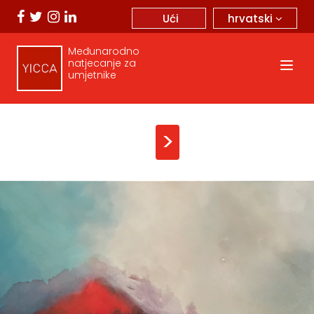
hrvatski
Ući
Međunarodno
natjecanje za
umjetnike
>