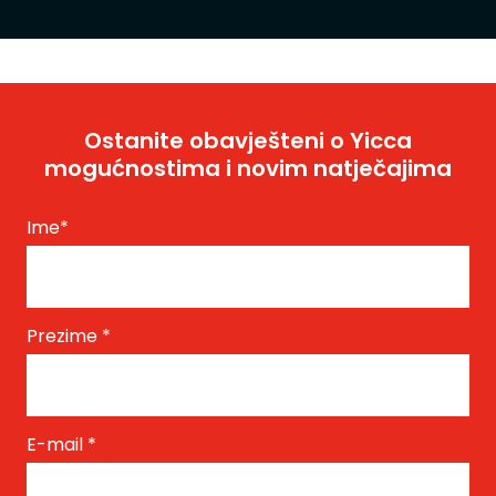
Ostanite obavješteni o Yicca
mogućnostima i novim natječajima
Ime
*
Prezime
*
E-mail
*