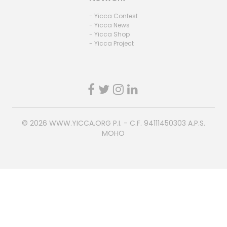
- Yicca Contest
- Yicca News
- Yicca Shop
- Yicca Project
© 2026
WWW.YICCA.ORG
P.I. - C.F. 94111450303 A.P.S.
MOHO