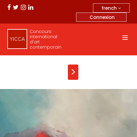
french
Connexion
Concours
international
d'art
contemporain
>