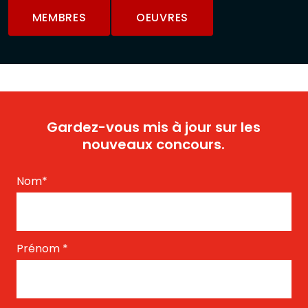
MEMBRES
OEUVRES
Gardez-vous mis à jour sur les
nouveaux concours.
Nom
*
Prénom
*