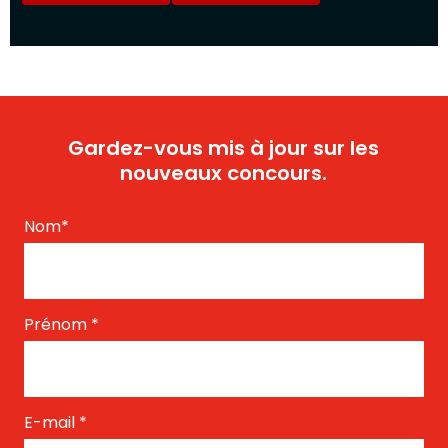
Gardez-vous mis à jour sur les
nouveaux concours.
Nom
*
Prénom
*
E-mail
*