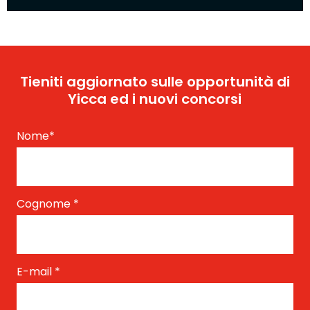
Tieniti aggiornato sulle opportunità di
Yicca ed i nuovi concorsi
Nome
*
Cognome
*
E-mail
*