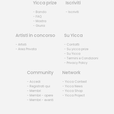
Yicca prize
Iscriviti
- Bando
- Iscriviti
- FAQ
- Mostra
- Giuria
Artisti in concorso
Su Yicca
- Artisti
- Contatti
- Area Privata
- Su yicca prize
- Su Yicca
- Termini e Condizioni
- Privacy Policy
Community
Network
- Accedi
- Yicca Contest
- Registrati qui
- Yicca News
- Membri
- Yicca Shop
- Membri - opere
- Yicca Project
- Membri - eventi