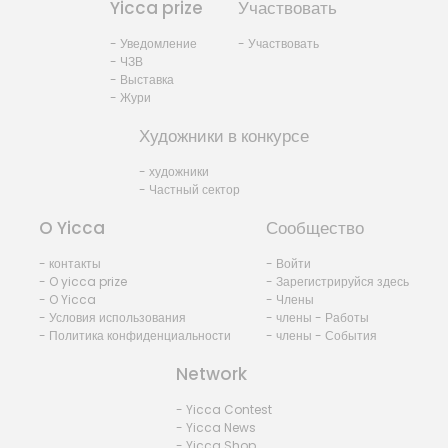
Yicca prize
Участвовать
- Уведомление
- Участвовать
- ЧЗВ
- Выставка
- Жури
Художники в конкурсе
- художники
- Частный сектор
O Yicca
Сообщество
- контакты
- Войти
- O yicca prize
- Зарегистрируйся здесь
- O Yicca
- Члены
- Условия использования
- члены - Работы
- Политика конфиденциальности
- члены - События
Network
- Yicca Contest
- Yicca News
- Yicca Shop