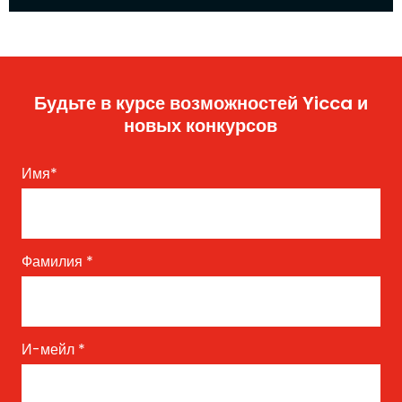
Будьте в курсе возможностей Yicca и
новых конкурсов
Имя
*
Фамилия
*
И-мейл
*