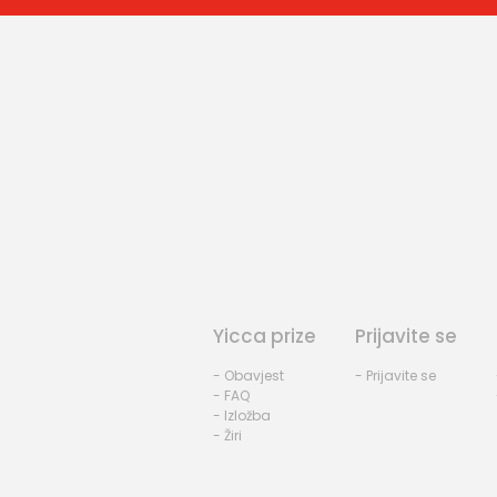
Yicca prize
Prijavite se
- Obavjest
- Prijavite se
- FAQ
- Izložba
- Žiri