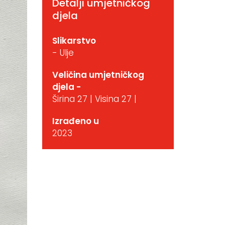
Detalji umjetničkog
djela
Slikarstvo
- Ulje
Veličina umjetničkog
djela -
Širina 27 | Visina 27 |
Izrađeno u
2023