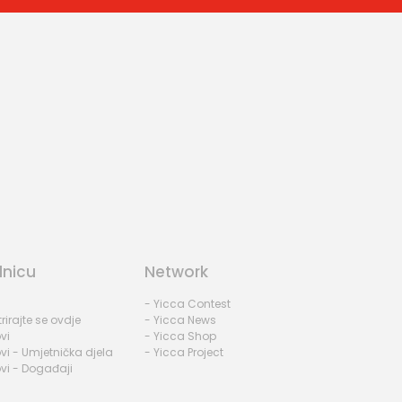
dnicu
Network
- Yicca Contest
rirajte se ovdje
- Yicca News
vi
- Yicca Shop
vi - Umjetnička djela
- Yicca Project
vi - Događaji