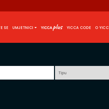
TE SE
UMJETNICI
YICCA CODE
O YIC