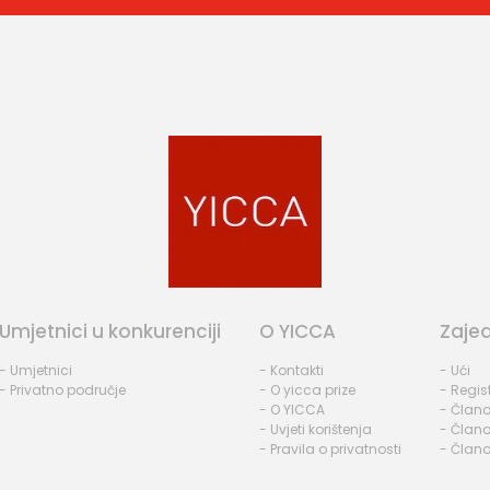
Umjetnici u konkurenciji
O YICCA
Zaje
- Umjetnici
- Kontakti
- Ući
- Privatno područje
- O yicca prize
- Regist
- O YICCA
- Člano
- Uvjeti korištenja
- Člano
- Pravila o privatnosti
- Člano