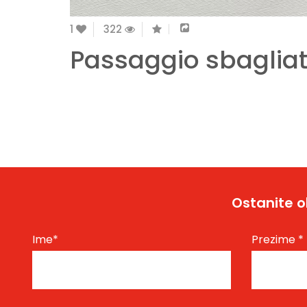
1
322
Passaggio sbaglia
Ostanite o
Ime
*
Prezime
*