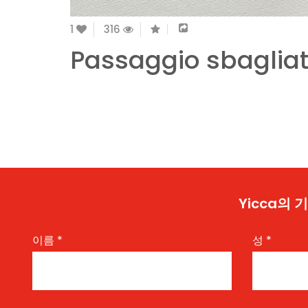
1
316
Passaggio sbaglia
Yicca의
이름
*
성
*