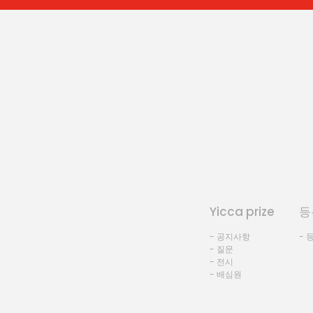
Yicca prize
등
- 공지사항
- 
- 질문
- 전시
- 배심원