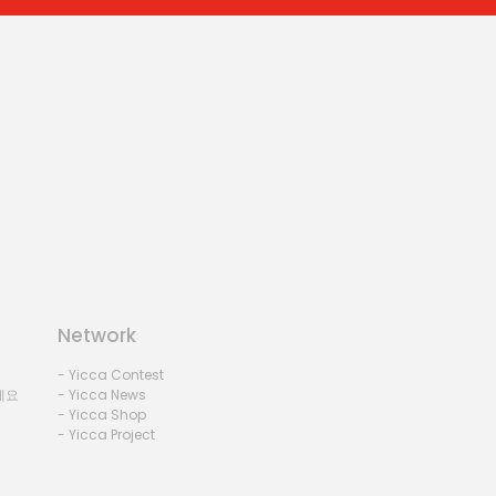
Network
- Yicca Contest
세요
- Yicca News
- Yicca Shop
- Yicca Project