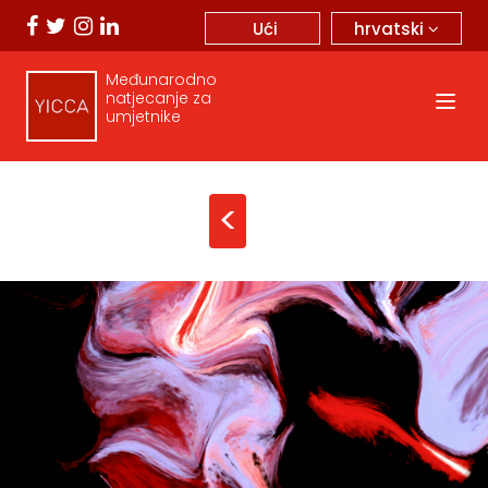
hrvatski
Ući
Međunarodno
natjecanje za
umjetnike
<