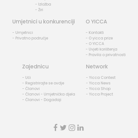
- Izložba
- Žiri
Umjetnici u konkurenciji
O YICCA
- Umjetnici
- Kontakti
- Privatno područje
- O yicca prize
- O YICCA
- Uvjeti korištenja
- Pravila o privatnosti
Zajednicu
Network
- Ući
- Yicca Contest
- Registrirajte se ovdje
- Yicca News
- Članovi
- Yicca Shop
- Članovi - Umjetnička djela
- Yicca Project
- Članovi - Događaji