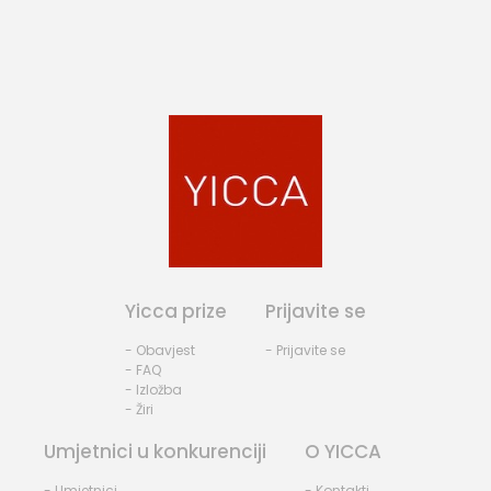
Yicca prize
Prijavite se
- Obavjest
- Prijavite se
- FAQ
- Izložba
- Žiri
Umjetnici u konkurenciji
O YICCA
- Umjetnici
- Kontakti