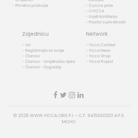
- Privatno područje
- O yicca prize
- O YICCA
- Uvjeti korištenja
- Pravila o privatnosti
Zajednicu
Network
- Ući
- Yicca Contest
- Registrirajte se ovdje
- Yicca News
- Članovi
- Yicca Shop
- Članovi - Umjetnička djela
- Yicca Project
- Članovi - Događaji
© 2026
WWW.YICCA.ORG
P.I. - C.F. 94111450303 A.P.S.
MOHO