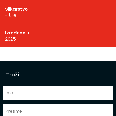
Slikarstvo
- Ulje
Izrađeno u
2025
Traži