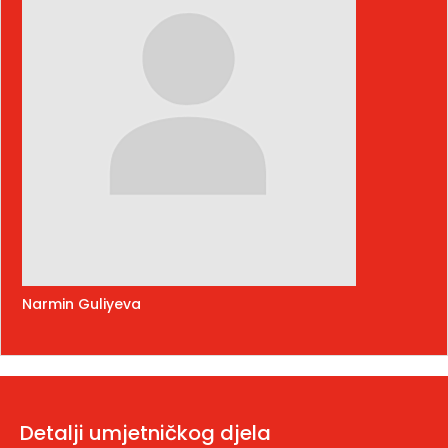
Narmin Guliyeva
Detalji umjetničkog djela