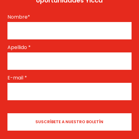
oportunidades Yicca
Nombre
*
Apellido
*
E-mail
*