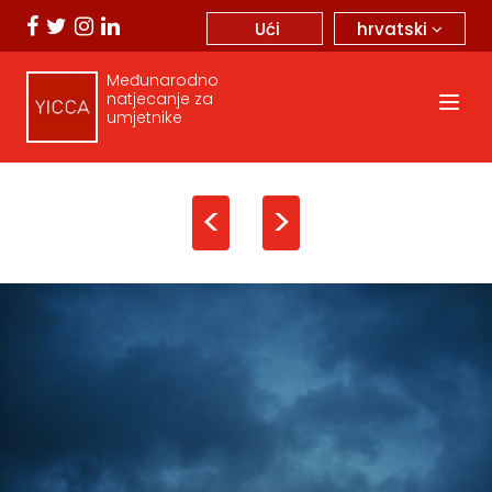
hrvatski
Ući
Međunarodno
natjecanje za
umjetnike
<
>