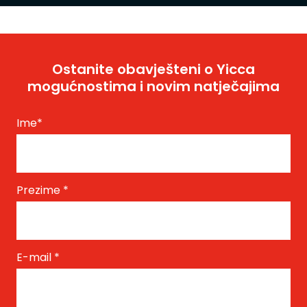
Ostanite obavješteni o Yicca
mogućnostima i novim natječajima
Ime
*
Prezime
*
E-mail
*