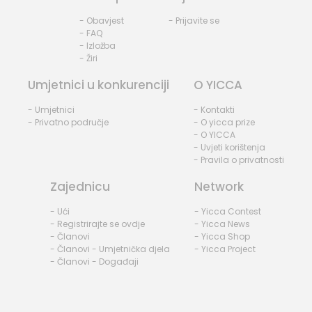
- Obavjest
- Prijavite se
- FAQ
- Izložba
- Žiri
Umjetnici u konkurenciji
O YICCA
- Umjetnici
- Kontakti
- Privatno područje
- O yicca prize
- O YICCA
- Uvjeti korištenja
- Pravila o privatnosti
Zajednicu
Network
- Ući
- Yicca Contest
- Registrirajte se ovdje
- Yicca News
- Članovi
- Yicca Shop
- Članovi - Umjetnička djela
- Yicca Project
- Članovi - Događaji