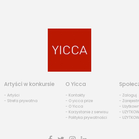
Artyści w konkursie
O Yicca
Społec
- Artyści
- Kontakty
- Zaloguj
- Strefa prywatna
- O yicca prize
- Zarejestr
- O Yicca
- Użytkow
- Korzystanie z serwisu
- UŻYTKOW
- Polityka prywatności
- UŻYTKOW