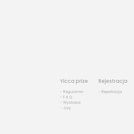
Yicca prize
Rejestracja
- Regulamin
- Rejestracja
- F.A.Q.
- Wystawa
- Jury