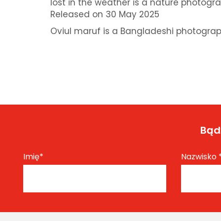
lost in the weather is a nature photogr
Released on 30 May 2025
Oviul maruf is a Bangladeshi photogra
Bądź
Imię
*
Nazwisko