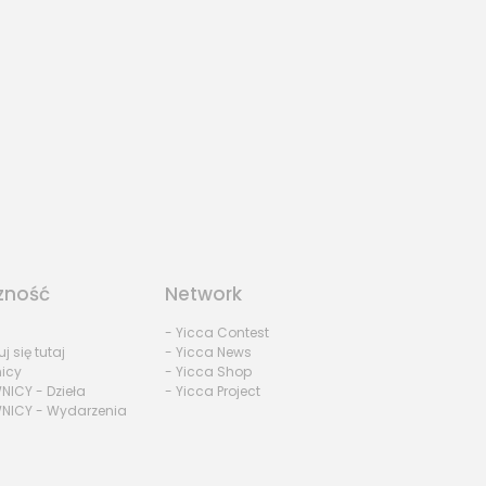
zność
Network
- Yicca Contest
uj się tutaj
- Yicca News
nicy
- Yicca Shop
NICY - Dzieła
- Yicca Project
NICY - Wydarzenia