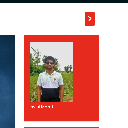
>
oviul Maruf