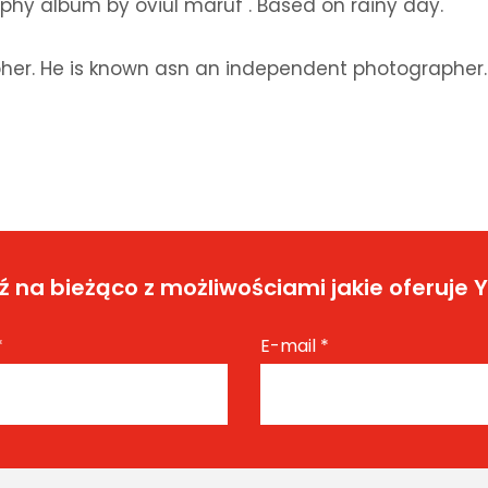
aphy album by oviul maruf . Based on rainy day.
pher. He is known asn an independent photographer.
 na bieżąco z możliwościami jakie oferuje 
*
E-mail
*