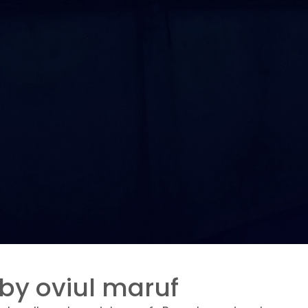
 by oviul maruf