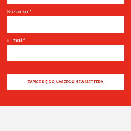
Nazwisko
*
E-mail
*