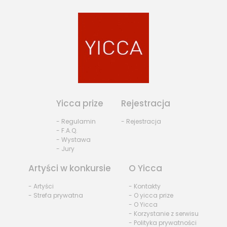
Yicca prize
Rejestracja
- Regulamin
- Rejestracja
- F.A.Q.
- Wystawa
- Jury
Artyści w konkursie
O Yicca
- Artyści
- Kontakty
- Strefa prywatna
- O yicca prize
- O Yicca
- Korzystanie z serwisu
- Polityka prywatności