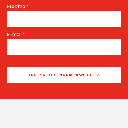
Prezime
*
E-mail
*