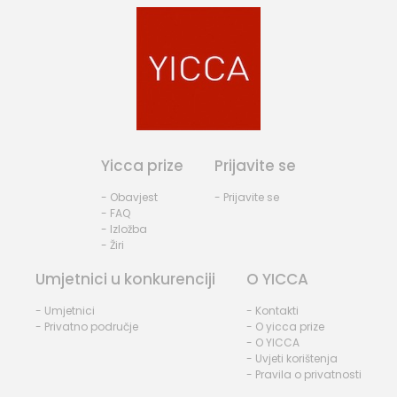
Yicca prize
Prijavite se
- Obavjest
- Prijavite se
- FAQ
- Izložba
- Žiri
Umjetnici u konkurenciji
O YICCA
- Umjetnici
- Kontakti
- Privatno područje
- O yicca prize
- O YICCA
- Uvjeti korištenja
- Pravila o privatnosti