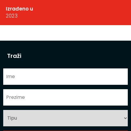
Izrađeno u
2023
Traži