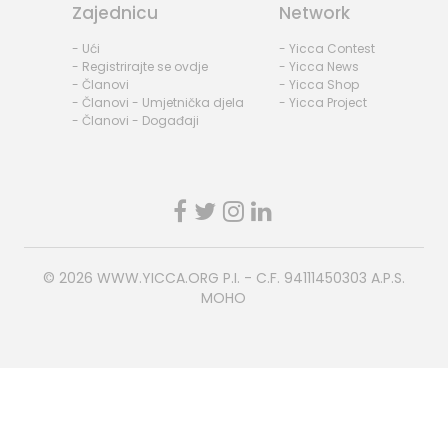
Zajednicu
Network
- Ući
- Yicca Contest
- Registrirajte se ovdje
- Yicca News
- Članovi
- Yicca Shop
- Članovi - Umjetnička djela
- Yicca Project
- Članovi - Događaji
© 2026
WWW.YICCA.ORG
P.I. - C.F. 94111450303 A.P.S.
MOHO