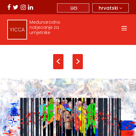
hrvatski
Ući
Međunarodno
natjecanje za
umjetnike
<
>