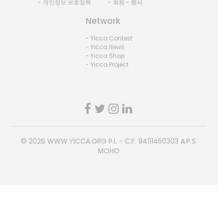
- 개인정보 보호정책
- 회원 - 행사
Network
- Yicca Contest
- Yicca News
- Yicca Shop
- Yicca Project
© 2026
WWW.YICCA.ORG
P.I. - C.F. 94111450303 A.P.S.
MOHO