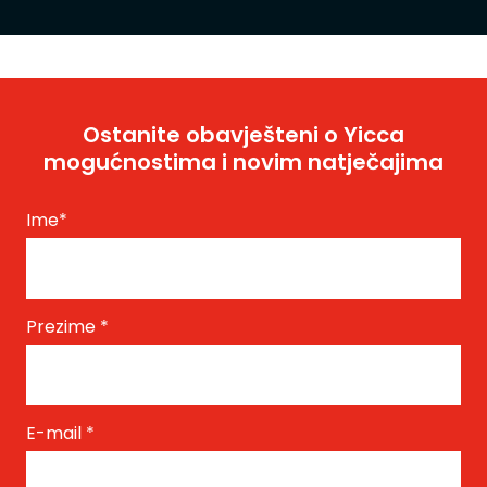
Ostanite obavješteni o Yicca
mogućnostima i novim natječajima
Ime
*
Prezime
*
E-mail
*