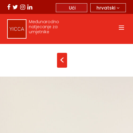
hrvatski
Ući
Međunarodno
natjecanje za
umjetnike
<