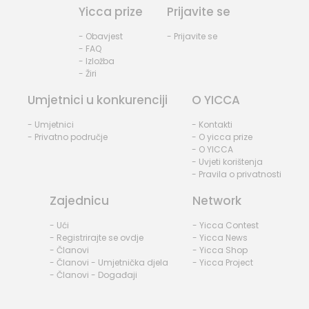
Yicca prize
Prijavite se
- Obavjest
- Prijavite se
- FAQ
- Izložba
- Žiri
Umjetnici u konkurenciji
O YICCA
- Umjetnici
- Kontakti
- Privatno područje
- O yicca prize
- O YICCA
- Uvjeti korištenja
- Pravila o privatnosti
Zajednicu
Network
- Ući
- Yicca Contest
- Registrirajte se ovdje
- Yicca News
- Članovi
- Yicca Shop
- Članovi - Umjetnička djela
- Yicca Project
- Članovi - Događaji