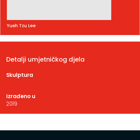
Yueh Tzu Lee
Detalji umjetničkog djela
Skulptura
Izrađeno u
2019