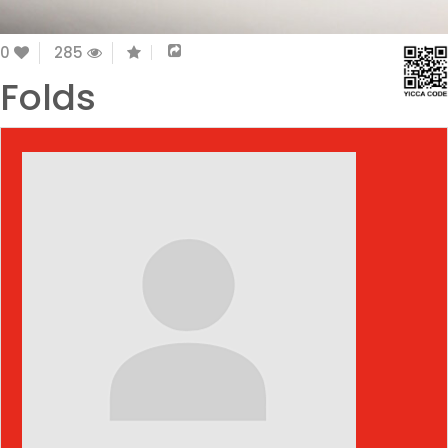
0
285
Folds