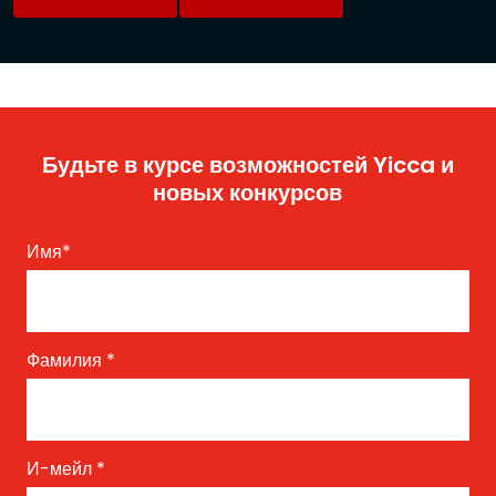
Будьте в курсе возможностей Yicca и
новых конкурсов
Имя
*
Фамилия
*
И-мейл
*