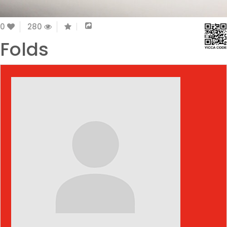
0
280
Folds