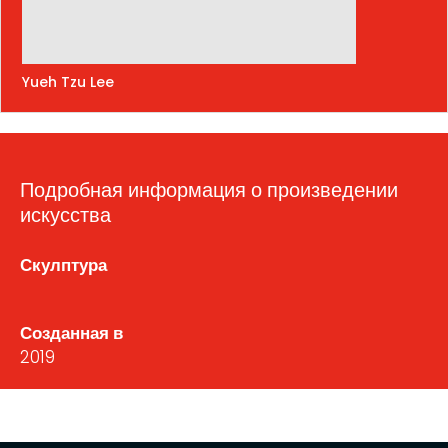
Yueh Tzu Lee
Подробная информация о произведении
искусства
Скулптура
Созданная в
2019