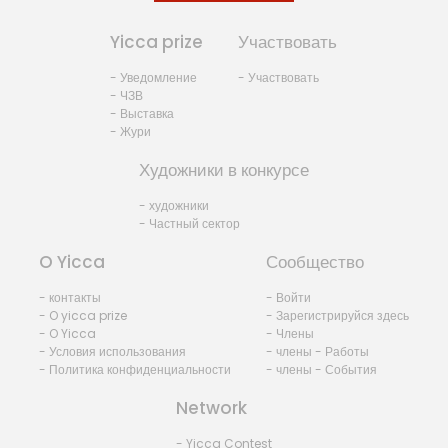
Yicca prize
Участвовать
- Уведомление
- Участвовать
- ЧЗВ
- Выставка
- Жури
Художники в конкурсе
- художники
- Частный сектор
O Yicca
Сообщество
- контакты
- Войти
- O yicca prize
- Зарегистрируйся здесь
- O Yicca
- Члены
- Условия использования
- члены - Работы
- Политика конфиденциальности
- члены - События
Network
- Yicca Contest