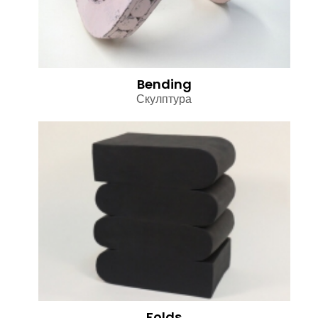
Bending
Скулптура
Folds