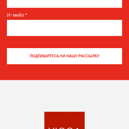
И-мейл
*