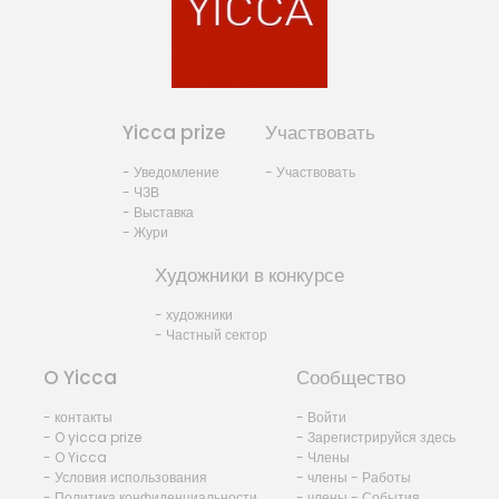
Yicca prize
Участвовать
- Уведомление
- Участвовать
- ЧЗВ
- Выставка
- Жури
Художники в конкурсе
- художники
- Частный сектор
O Yicca
Сообщество
- контакты
- Войти
- O yicca prize
- Зарегистрируйся здесь
- O Yicca
- Члены
- Условия использования
- члены - Работы
- Политика конфиденциальности
- члены - События