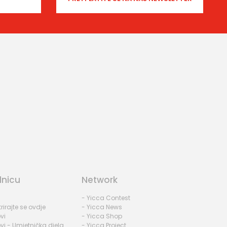
dnicu
Network
- Yicca Contest
rirajte se ovdje
- Yicca News
vi
- Yicca Shop
vi - Umjetnička djela
- Yicca Project