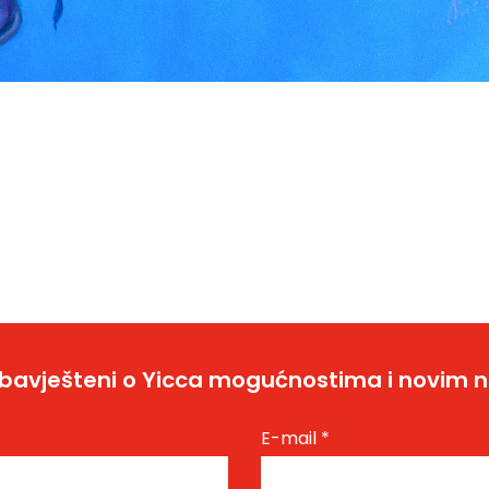
bavješteni o Yicca mogućnostima i novim 
E-mail
*