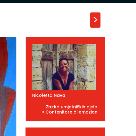
>
Nicoletta Nava
Zbirka umjetničkih djela:
» Contenitore di emozioni