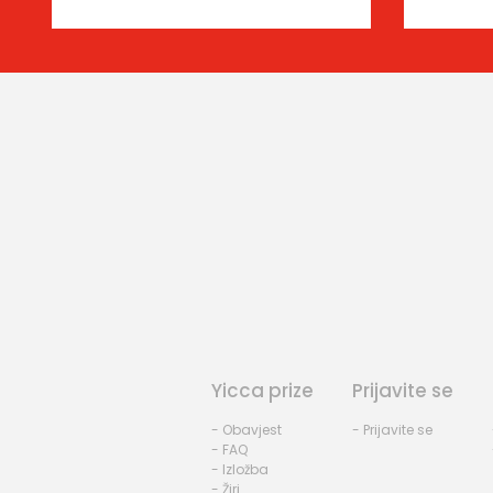
Yicca prize
Prijavite se
- Obavjest
- Prijavite se
- FAQ
- Izložba
- Žiri