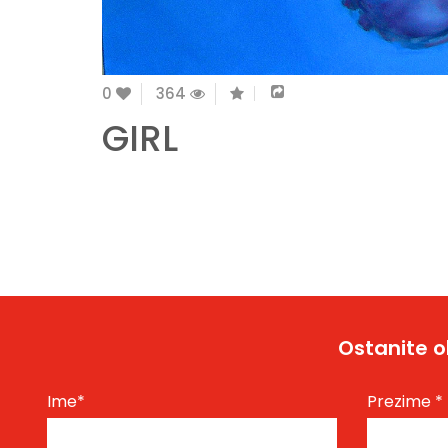
0
364
GIRL
Ostanite o
Ime
*
Prezime
*