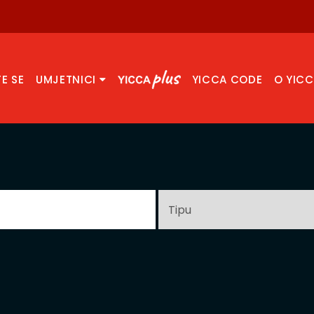
TE SE
UMJETNICI
YICCA CODE
O YIC