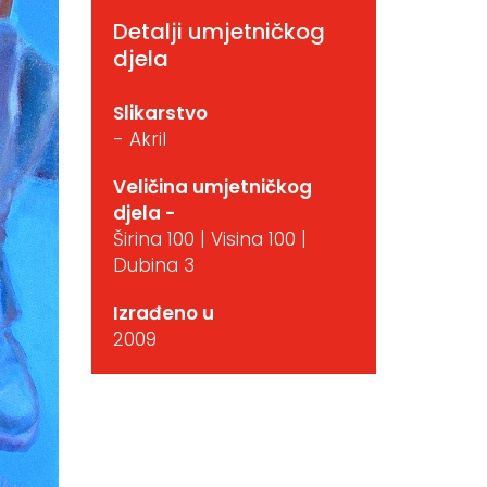
Detalji umjetničkog
djela
Slikarstvo
- Akril
Veličina umjetničkog
djela -
Širina 100 | Visina 100 |
Dubina 3
Izrađeno u
2009