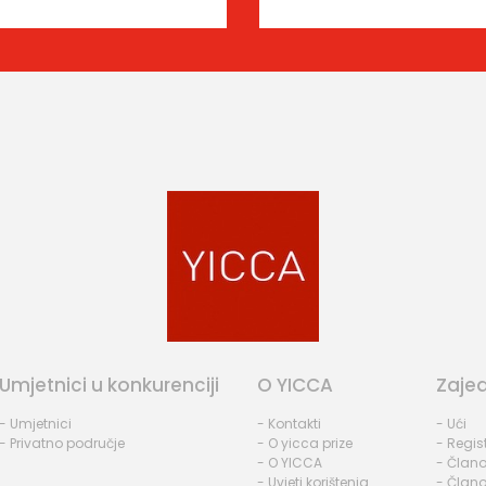
Umjetnici u konkurenciji
O YICCA
Zaje
- Umjetnici
- Kontakti
- Ući
- Privatno područje
- O yicca prize
- Regist
- O YICCA
- Člano
- Uvjeti korištenja
- Člano