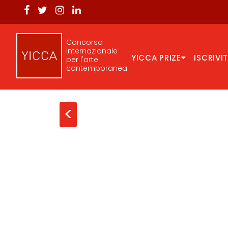
Concorso
internazionale
YICCA PRIZE
ISCRIVIT
per l'arte
contemporanea
<