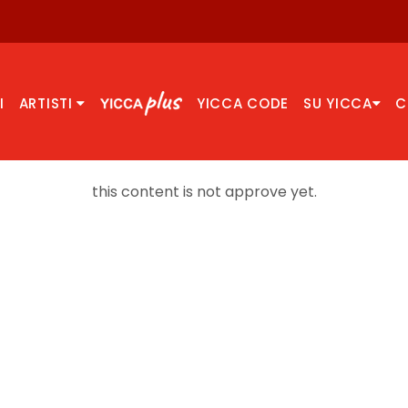
I
ARTISTI
YICCA CODE
SU YICCA
C
this content is not approve yet.