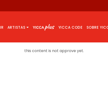
IR
ARTISTAS
YICCA CODE
SOBRE YIC
this content is not approve yet.