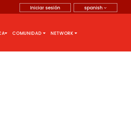
spanish
Iniciar sesión
CA
COMUNIDAD
NETWORK