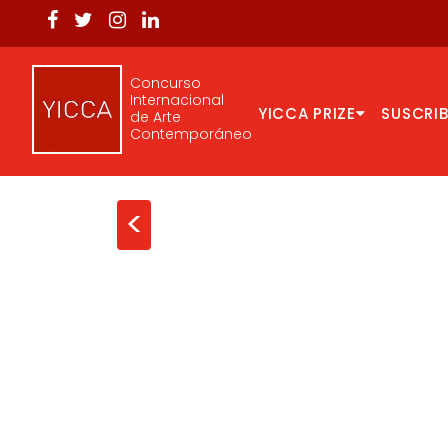
Concurso
Internacional
YICCA PRIZE
SUSCRIB
de Arte
Contemporáneo
<