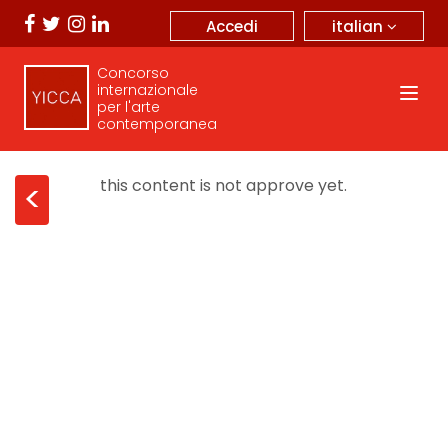
italian
Accedi
Concorso
internazionale
per l'arte
contemporanea
this content is not approve yet.
<