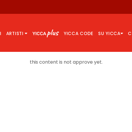
I
ARTISTI
YICCA CODE
SU YICCA
C
this content is not approve yet.