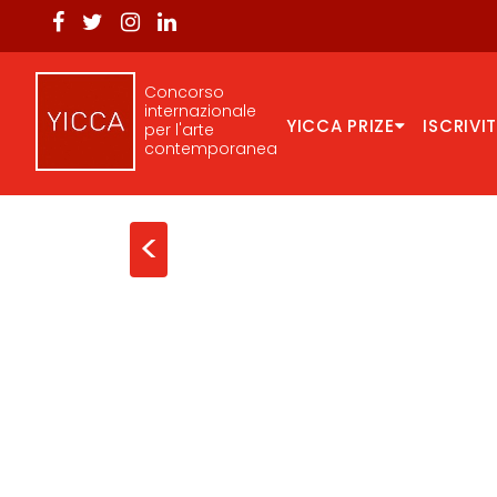
Concorso
internazionale
YICCA PRIZE
ISCRIVIT
per l'arte
contemporanea
<