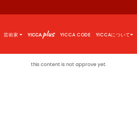
芸術家
YICCA CODE
YICCAについて
this content is not approve yet.