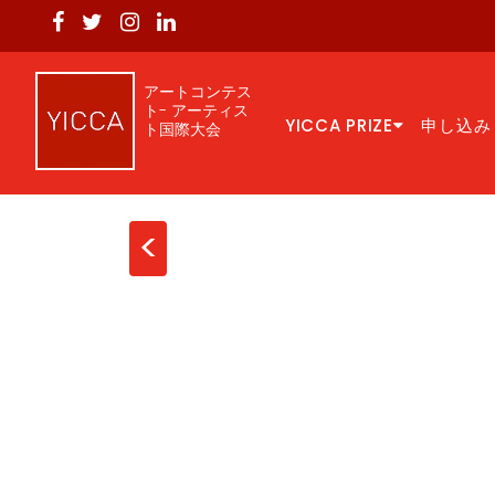
アートコンテス
ト- アーティス
YICCA PRIZE
申し込み
ト国際大会
<