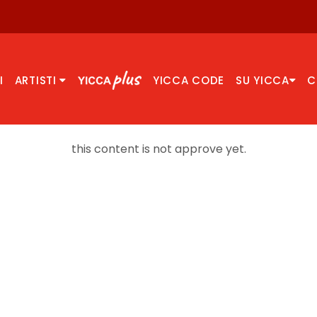
I
ARTISTI
YICCA CODE
SU YICCA
C
this content is not approve yet.