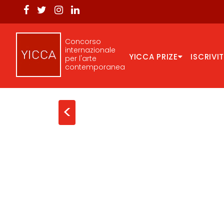
Concorso
internazionale
YICCA PRIZE
ISCRIVIT
per l'arte
contemporanea
<