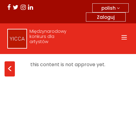
polish
Zaloguj
Międzynarodowy
konkurs dla
artystów
this content is not approve yet.
<