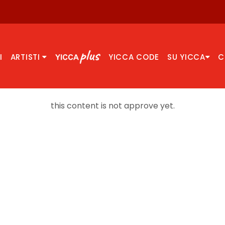
I
ARTISTI
YICCA CODE
SU YICCA
C
this content is not approve yet.