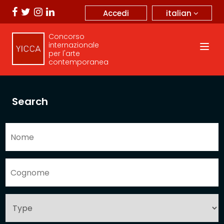
italian
Accedi
Concorso
internazionale
per l'arte
contemporanea
Search