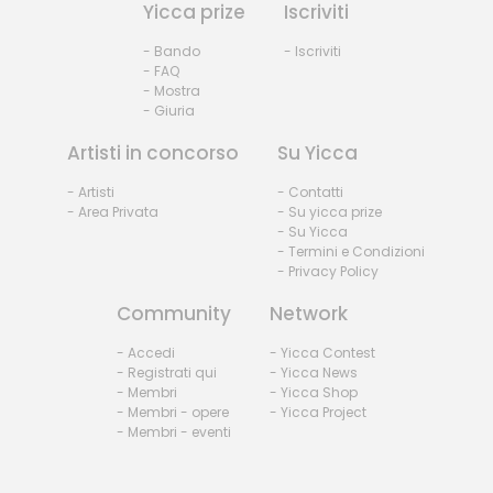
Yicca prize
Iscriviti
- Bando
- Iscriviti
- FAQ
- Mostra
- Giuria
Artisti in concorso
Su Yicca
- Artisti
- Contatti
- Area Privata
- Su yicca prize
- Su Yicca
- Termini e Condizioni
- Privacy Policy
Community
Network
- Accedi
- Yicca Contest
- Registrati qui
- Yicca News
- Membri
- Yicca Shop
- Membri - opere
- Yicca Project
- Membri - eventi