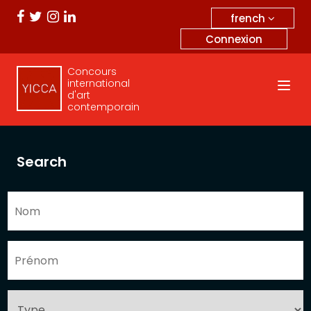
french
Connexion
Concours
international
d'art
contemporain
Search