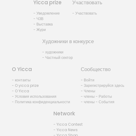
Yicca prize
Участвовать
- Уведомление
- Участвовать
- ЧЗВ
- Выставка
- Жури
Художники в конкурсе
- художники
- Частный сектор
O Yicca
Сообщество
- контакты
- Войти
- O yicca prize
- Зарегистрируйся здесь
- O Yicca
- Члены
- Условия использования
- члены - Работы
- Политика конфиденциальности
- члены - События
Network
- Yicca Contest
- Yicca News
- Yicca Shop