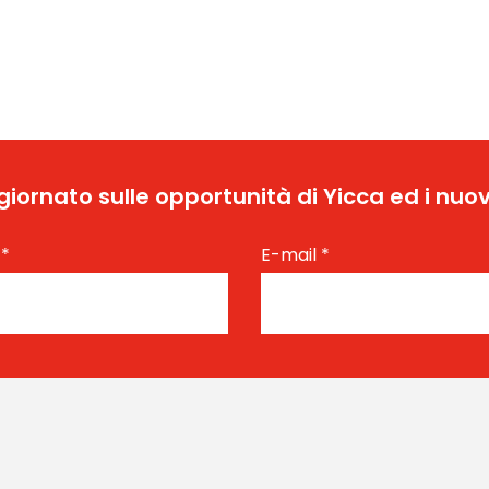
ggiornato sulle opportunità di Yicca ed i nuov
e
*
E-mail
*