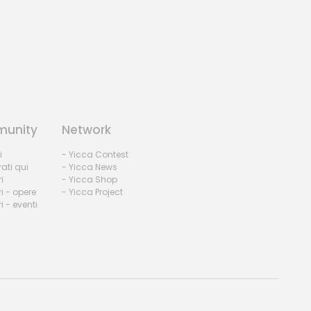
unity
Network
i
- Yicca Contest
rati qui
- Yicca News
i
- Yicca Shop
i - opere
- Yicca Project
 - eventi