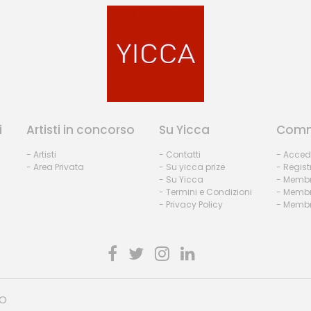
i
Artisti in concorso
Su Yicca
Comm
- Artisti
- Contatti
- Acced
- Area Privata
- Su yicca prize
- Regist
- Su Yicca
- Membr
- Termini e Condizioni
- Membr
- Privacy Policy
- Membri
HO