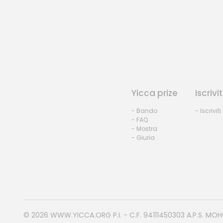
Yicca prize
Iscrivit
- Bando
- Iscriviti
- FAQ
- Mostra
- Giuria
© 2026
WWW.YICCA.ORG
P.I. - C.F. 94111450303 A.P.S. MO