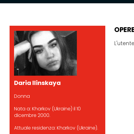
OPER
L'utent
Daria Ilinskaya
Donna
Nata a: Kharkov (Ukraine) il 10
dicembre 2000.
Attuale residenza: Kharkov (Ukraine).