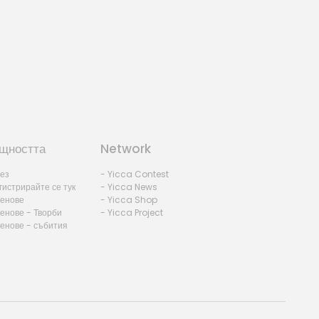
щността
Network
лез
- Yicca Contest
гистрирайте се тук
- Yicca News
ленове
- Yicca Shop
енове - Творби
- Yicca Project
ленове - събития