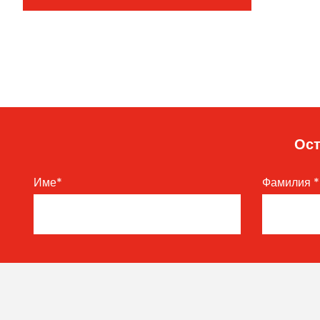
Ост
Име
*
Фамилия
*