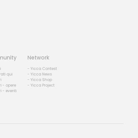
unity
Network
i
- Yicca Contest
rati qui
- Yicca News
i
- Yicca Shop
i - opere
- Yicca Project
 - eventi