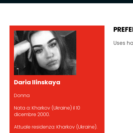
PREFE
Uses ha
Daria Ilinskaya
Donna
Nata a: Kharkov (Ukraine) il 10
dicembre 2000.
Attuale residenza: Kharkov (Ukraine).