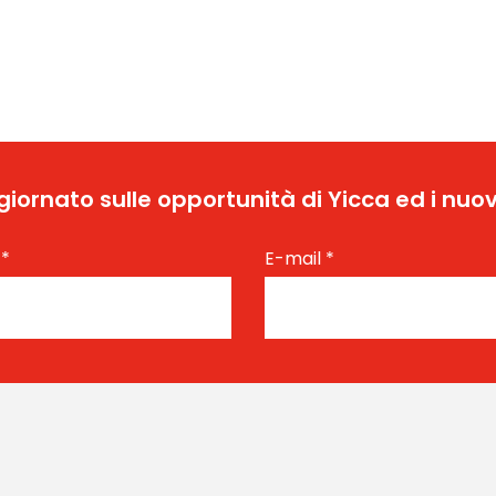
ggiornato sulle opportunità di Yicca ed i nuov
e
*
E-mail
*