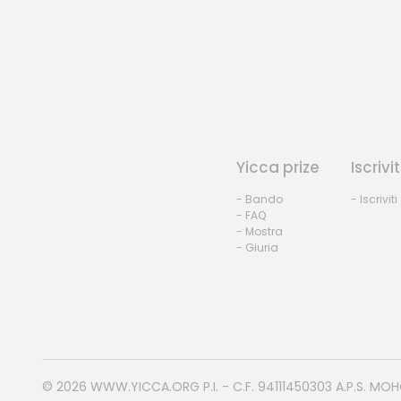
Yicca prize
Iscrivit
- Bando
- Iscriviti
- FAQ
- Mostra
- Giuria
© 2026
WWW.YICCA.ORG
P.I. - C.F. 94111450303 A.P.S. MO