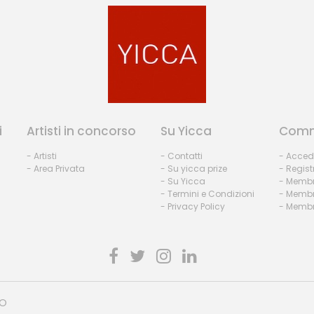
i
Artisti in concorso
Su Yicca
Comm
- Artisti
- Contatti
- Acced
- Area Privata
- Su yicca prize
- Regist
- Su Yicca
- Membr
- Termini e Condizioni
- Membr
- Privacy Policy
- Membri
HO