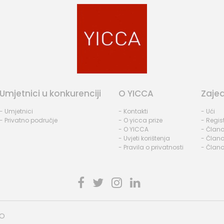
Umjetnici u konkurenciji
O YICCA
Zaje
- Umjetnici
- Kontakti
- Ući
- Privatno područje
- O yicca prize
- Regist
- O YICCA
- Člano
- Uvjeti korištenja
- Člano
- Pravila o privatnosti
- Člano
HO