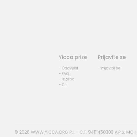
Yicca prize
Prijavite se
- Obavjest
- Prijavite se
- FAQ
- Izložba
- Žiri
© 2026
WWW.YICCA.ORG
P.I. - C.F. 94111450303 A.P.S. MO