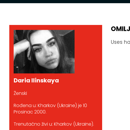
OMIL
Uses ha
Daria Ilinskaya
Ženski
Rođena u: Kharkov (Ukraine) je 10
Prosinac 2000.
Trenutačno živi u: Kharkov (Ukraine).