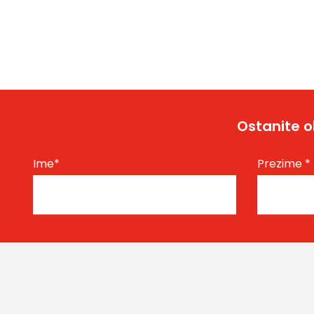
Ostanite o
Ime
*
Prezime
*