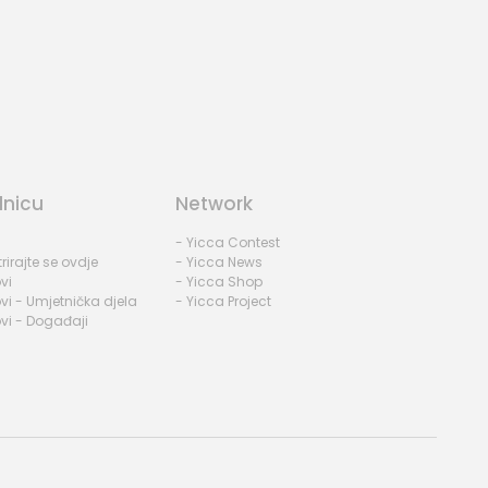
dnicu
Network
- Yicca Contest
rirajte se ovdje
- Yicca News
vi
- Yicca Shop
vi - Umjetnička djela
- Yicca Project
vi - Događaji