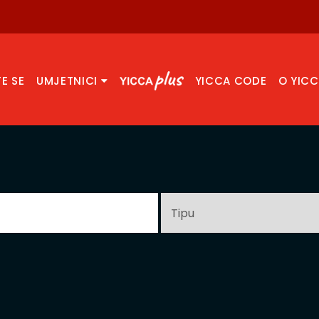
TE SE
UMJETNICI
YICCA CODE
O YIC