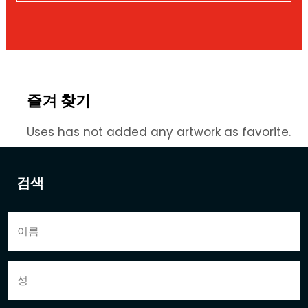
즐겨 찾기
Uses has not added any artwork as favorite.
검색