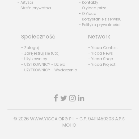
- Artyści
- Kontakty
- Strefa prywatna
- O yicca prize
- O Yicca
- Korzystanie z serwisu
- Polityka prywatności
Społeczność
Network
- Zaloguj
- Yicca Contest
- Zarejestruj się tutaj
- Yicca News
- Użytkownicy
- Yicca Shop
- UŻYTKOWNICY - Dzieła
- Yicca Project
- UŻYTKOWNICY - Wydarzenia
© 2026
WWW.YICCA.ORG
P.I. - C.F. 94111450303 A.P.S.
MOHO