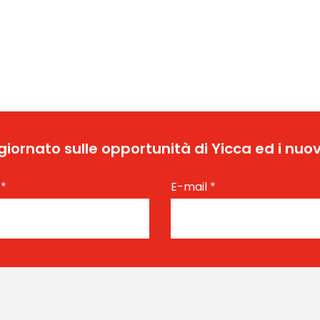
ggiornato sulle opportunità di Yicca ed i nuov
e
*
E-mail
*