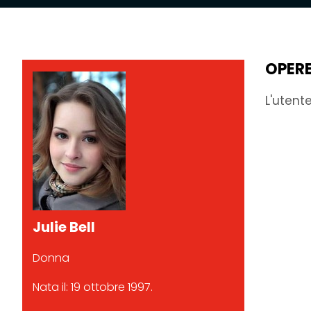
OPER
L'utent
Julie Bell
Donna
Nata il: 19 ottobre 1997.