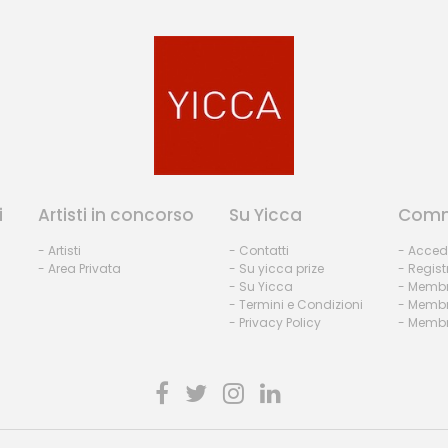
i
Artisti in concorso
Su Yicca
Comm
- Artisti
- Contatti
- Acced
- Area Privata
- Su yicca prize
- Regist
- Su Yicca
- Membr
- Termini e Condizioni
- Membr
- Privacy Policy
- Membri