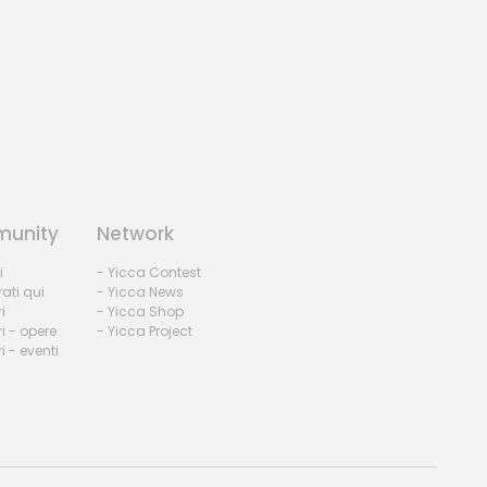
unity
Network
i
- Yicca Contest
rati qui
- Yicca News
i
- Yicca Shop
i - opere
- Yicca Project
 - eventi