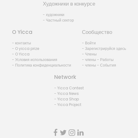
Художники в конкурсе
- художники
- Частный сектор
O Yicca
Сообщество
- контакты
- Войти
- O yicca prize
- Зарегистрируйся здесь
- O Yicca
- Члены
- Условия использования
- члены - Работы
- Политика конфиденциальности
- члены - События
Network
- Yicca Contest
- Yicca News
- Yicca Shop
- Yicca Project