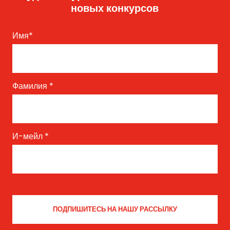
новых конкурсов
Имя
*
Фамилия
*
И-мейл
*