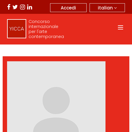
italian
Accedi
Concorso
internazionale
per l'arte
contemporanea