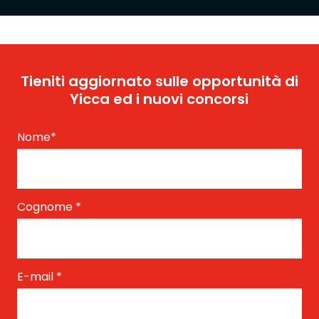
Tieniti aggiornato sulle opportunità di
Yicca ed i nuovi concorsi
Nome
*
Cognome
*
E-mail
*