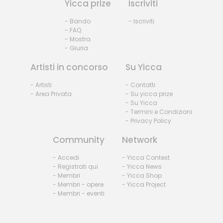
Yicca prize
Iscriviti
- Bando
- Iscriviti
- FAQ
- Mostra
- Giuria
Artisti in concorso
Su Yicca
- Artisti
- Contatti
- Area Privata
- Su yicca prize
- Su Yicca
- Termini e Condizioni
- Privacy Policy
Community
Network
- Accedi
- Yicca Contest
- Registrati qui
- Yicca News
- Membri
- Yicca Shop
- Membri - opere
- Yicca Project
- Membri - eventi