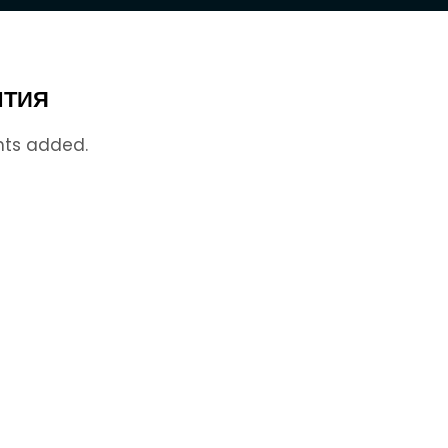
ТИЯ
nts added.