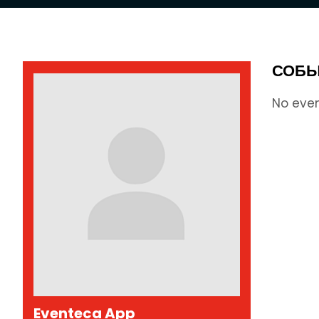
СОБЫ
No eve
Eventeca App