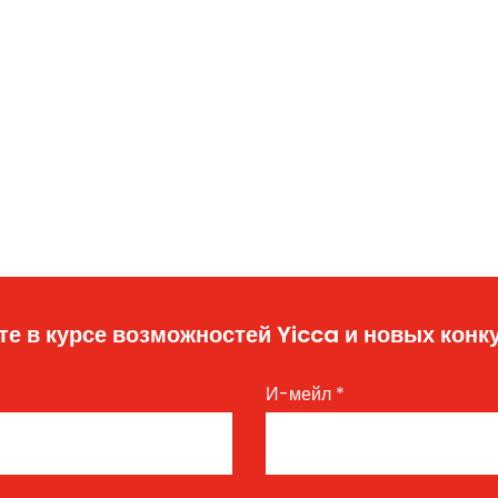
те в курсе возможностей Yicca и новых конк
И-мейл
*