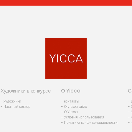
Художники в конкурсе
O Yicca
С
- художники
- контакты
- 
- Частный сектор
- O yicca prize
- 
- O Yicca
- 
- Условия использования
- 
- Политика конфиденциальности
- 