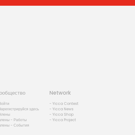
ообщество
Network
Войти
- Yicca Contest
Зарегистрируйся здесь
- Yicca News
Члены
- Yicca Shop
члены - Работы
- Yicca Project
члены - События