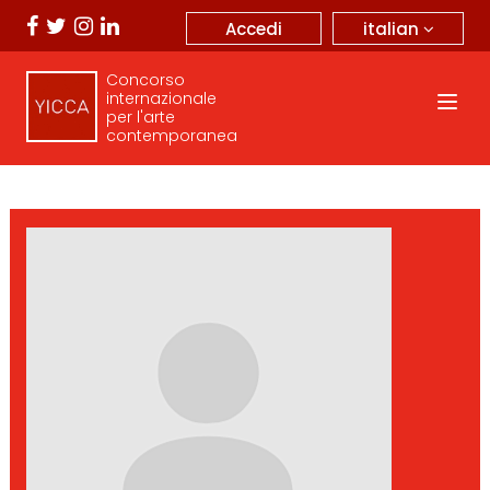
italian
Accedi
Concorso
internazionale
per l'arte
contemporanea