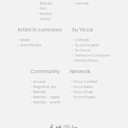
- Bando
- Iscriviti
- FAQ
- Mostra
- Giuria
Artisti in concorso
Su Yicca
- Artisti
- Contatti
- Area Privata
- Su yicca prize
- Su Yicca
- Termini e Condizioni
- Privacy Policy
Community
Network
- Accedi
- Yicca Contest
- Registrati qui
- Yicca News
- Membri
- Yicca Shop
- Membri - opere
- Yicca Project
- Membri - eventi