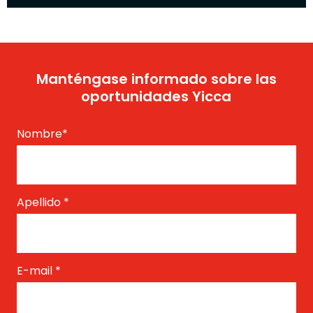
Manténgase informado sobre las
oportunidades Yicca
Nombre
*
Apellido
*
E-mail
*