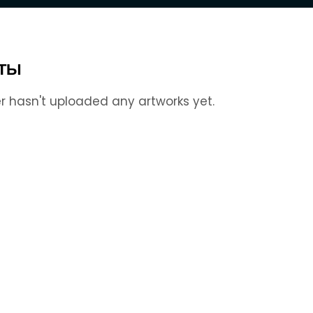
ТЫ
r hasn't uploaded any artworks yet.