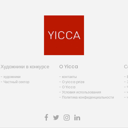
Художники в конкурсе
O Yicca
С
- художники
- контакты
- 
- Частный сектор
- O yicca prize
- 
- O Yicca
- 
- Условия использования
- 
- Политика конфиденциальности
- 