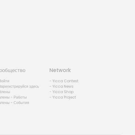
ообщество
Network
Войти
- Yicca Contest
Зарегистрируйся здесь
- Yicca News
Члены
- Yicca Shop
члены - Работы
- Yicca Project
члены - События