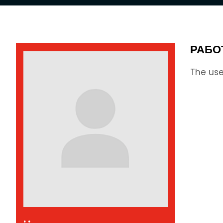
РАБО
The use
. .