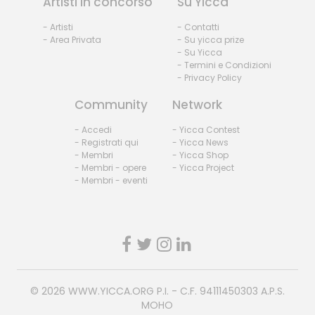
Artisti in concorso
Su Yicca
- Artisti
- Contatti
- Area Privata
- Su yicca prize
- Su Yicca
- Termini e Condizioni
- Privacy Policy
Community
Network
- Accedi
- Yicca Contest
- Registrati qui
- Yicca News
- Membri
- Yicca Shop
- Membri - opere
- Yicca Project
- Membri - eventi
© 2026
WWW.YICCA.ORG
P.I. - C.F. 94111450303 A.P.S.
MOHO