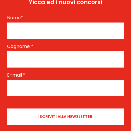
Yicca ed i nuovi concorsi
Nome
*
Cognome
*
E-mail
*