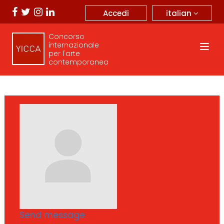
italian
Accedi
Concorso
internazionale
per l'arte
contemporanea
Send message