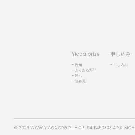
Yicca prize
申し込み
- 告知
- 申し込み
- よくある質問
- 展示
- 陪審員
© 2026
WWW.YICCA.ORG
P.I. - C.F. 94111450303 A.P.S. MO