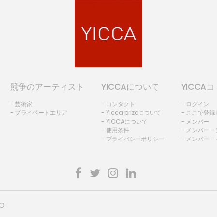
競争のアーティスト
YICCAについて
YICCA
- 芸術家
- コンタクト
- ログイン
- プライベートエリア
- Yicca prizeについて
- ここで登
- YICCAについて
- メンバー
- 使用条件
- メンバー -
- プライバシーポリシー
- メンバー -
HO