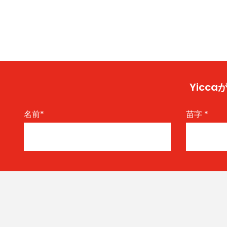
Yic
名前
*
苗字
*