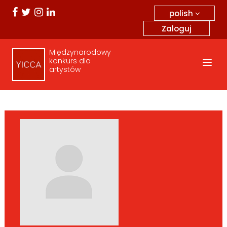
polish
Zaloguj
Międzynarodowy
konkurs dla
artystów