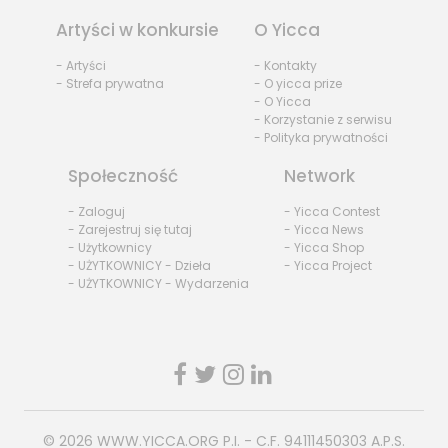
Artyści w konkursie
O Yicca
- Artyści
- Kontakty
- Strefa prywatna
- O yicca prize
- O Yicca
- Korzystanie z serwisu
- Polityka prywatności
Społeczność
Network
- Zaloguj
- Yicca Contest
- Zarejestruj się tutaj
- Yicca News
- Użytkownicy
- Yicca Shop
- UŻYTKOWNICY - Dzieła
- Yicca Project
- UŻYTKOWNICY - Wydarzenia
© 2026
WWW.YICCA.ORG
P.I. - C.F. 94111450303 A.P.S.