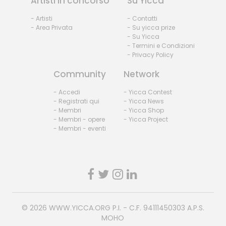
Artisti in concorso
Su Yicca
- Artisti
- Contatti
- Area Privata
- Su yicca prize
- Su Yicca
- Termini e Condizioni
- Privacy Policy
Community
Network
- Accedi
- Yicca Contest
- Registrati qui
- Yicca News
- Membri
- Yicca Shop
- Membri - opere
- Yicca Project
- Membri - eventi
© 2026
WWW.YICCA.ORG
P.I. - C.F. 94111450303 A.P.S.
MOHO