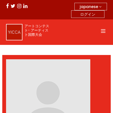
japanese
ログイン
アートコンテス
ト- アーティス
ト国際大会