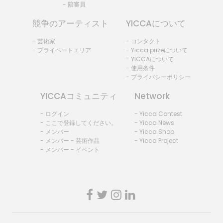
- 陪審員
競争のアーティスト
YICCAについて
- 芸術家
- コンタクト
- プライベートエリア
- Yicca prizeについて
- YICCAについて
- 使用条件
- プライバシーポリシー
YICCAコミュニティ
Network
- ログイン
- Yicca Contest
- ここで登録してください。
- Yicca News
- メンバー
- Yicca Shop
- メンバー - 芸術作品
- Yicca Project
- メンバー - イベント